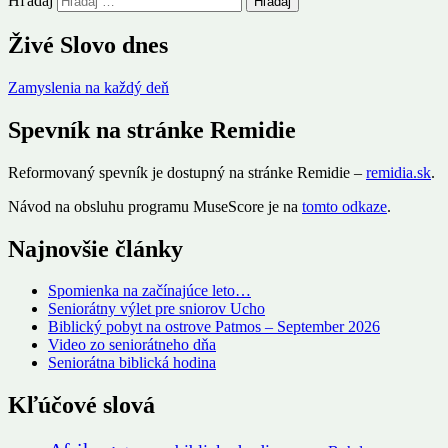
Hľadaj
Živé Slovo dnes
Zamyslenia na každý deň
Spevník na stránke Remidie
Reformovaný spevník je dostupný na stránke Remidie –
remidia.sk
.
Návod na obsluhu programu MuseScore je na
tomto odkaze
.
Najnovšie články
Spomienka na začínajúce leto…
Seniorátny výlet pre sniorov Ucho
Biblický pobyt na ostrove Patmos – September 2026
Video zo seniorátneho dňa
Seniorátna biblická hodina
Kľúčové slová