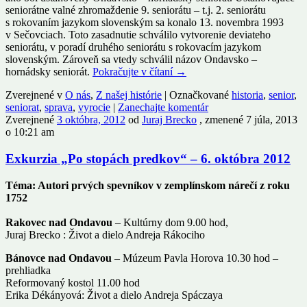
seniorátne valné zhromaždenie 9. seniorátu – t.j. 2. seniorátu
s rokovaním jazykom slovenským sa konalo 13. novembra 1993
v Sečovciach. Toto zasadnutie schválilo vytvorenie deviateho
seniorátu, v poradí druhého seniorátu s rokovacím jazykom
slovenským. Zároveň sa vtedy schválil názov Ondavsko –
hornádsky seniorát.
Pokračujte v čítaní
→
Zverejnené v
O nás
,
Z našej histórie
|
Označkované
historia
,
senior
,
seniorat
,
sprava
,
vyrocie
|
Zanechajte komentár
Zverejnené
3 októbra, 2012
od
Juraj Brecko
, zmenené 7 júla, 2013
o 10:21 am
Exkurzia „Po stopách predkov“ – 6. októbra 2012
Téma: Autori prvých spevníkov v zemplínskom nárečí z roku
1752
Rakovec nad Ondavou
– Kultúrny dom 9.00 hod,
Juraj Brecko : Život a dielo Andreja Rákociho
Bánovce nad Ondavou
– Múzeum Pavla Horova 10.30 hod –
prehliadka
Reformovaný kostol 11.00 hod
Erika Dékányová: Život a dielo Andreja Spáczaya