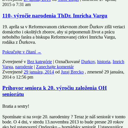
2015 o 7:31 am
110- výročie narodenia ThDr. Imricha Vargu
19. apríla sa v Reformovanom cirkevnom zbore Ďurkov zišli veriaci
domáceho i okolitých zborov, aby si pripomenuli život a prácu
nebohého farára a biskupa Reformovanej cirkvi Imricha Vargu,
rodáka z Ďurkova.
Pokračujte v čítaní
→
Zverejnené v
Bez kategórie
|
Označkované
Durkov
,
historia
,
Imrich
Varga
,
narodenie
|
Zanechajte komentár
Zverejnené
29 januára, 2014
od
Juraj Brecko
, zmenené 29 januára,
2014 o 12:56 pm
Príhovor seniora k 20. výročiu založenia OH
seniorátu
Bratia a sestry!
Spomínate si na svoje 20. narodeniny ? Teraz je náš seniorát v tomto
bode. O 4 dni, v stredu 13.novembra 2013 to bude presne 20 rokov
ako bol ustanovený Ondavsko – hornádsky seniorát. Ustanovujúce