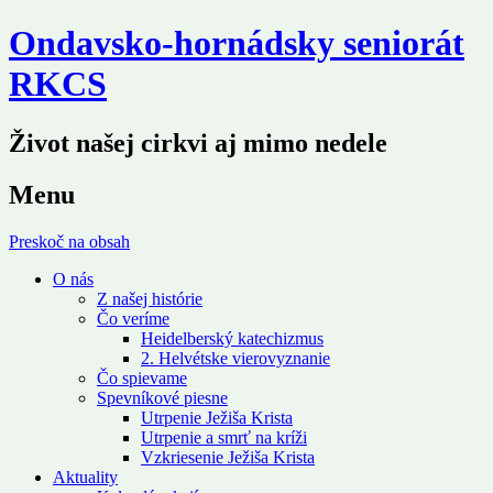
Ondavsko-hornádsky seniorát
RKCS
Život našej cirkvi aj mimo nedele
Menu
Preskoč na obsah
O nás
Z našej histórie
Čo veríme
Heidelberský katechizmus
2. Helvétske vierovyznanie
Čo spievame
Spevníkové piesne
Utrpenie Ježiša Krista
Utrpenie a smrť na kríži
Vzkriesenie Ježiša Krista
Aktuality