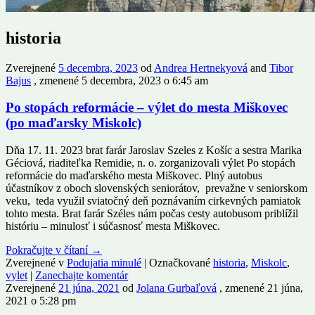
historia
Zverejnené
5 decembra, 2023
od
Andrea Hertnekyová
and
Tibor
Bajus
, zmenené 5 decembra, 2023 o 6:45 am
Po stopách reformácie – výlet do mesta Miškovec
(po maďarsky Miskolc)
Dňa 17. 11. 2023 brat farár Jaroslav Szeles z Košíc a sestra Marika
Géciová, riaditeľka Remidie, n. o. zorganizovali výlet Po stopách
reformácie do maďarského mesta Miškovec. Plný autobus
účastníkov z oboch slovenských seniorátov, prevažne v seniorskom
veku, teda využil sviatočný deň poznávaním cirkevných pamiatok
tohto mesta. Brat farár Széles nám počas cesty autobusom priblížil
históriu – minulosť i súčasnosť mesta Miškovec.
Pokračujte v čítaní
→
Zverejnené v
Podujatia minulé
|
Označkované
historia
,
Miskolc
,
vylet
|
Zanechajte komentár
Zverejnené
21 júna, 2021
od
Jolana Gurbaľová
, zmenené 21 júna,
2021 o 5:28 pm