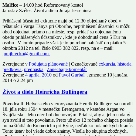
Malčice
– 14.00 hod Reformovaný kostol
Jaroslav Széles: Život a dielo Juraja Jesseniusa
Prihlásení účastníci exkurzie majú od 12.30 objednaný obed v
reštaurácii Varga Tánya pri Oboríne, neprihlásení účastníci si môžu
obed objednať priamo na mieste, resp. pridať sa objednanému
obedu prihlásených účastníkov , kde je dohodnutá cena 5 Eur na
osobu . V tomto prípade však je to potrebné nahlásiť do piatku 5.
októbra 2012 na tel. číslo 0903 382 822, resp. na e – mail:
jurajbrecko@gmail.com.
Zverejnené v
Podujatia plánované
|
Označkované
exkurzia
,
historia
,
predkovia
,
prednaska
|
Zanechajte komentár
Zverejnené
4 apríla, 2010
od
Pavol Gurbaľ
, zmenené 10 januára,
2014 o 2:24 pm
Život a dielo Heinricha Bullingera
Pôvodca II. Helvetského vierovyznania Henrik Bullinger sa narodil
18. júla roku 1504 v mestečku Bremgarten, v kantóne Argau vo
Švajčiarsku. Jeho otec bol duchovným. Prial si, aby aj jeho nadaný
syn zvolil si toto povolanie. Preto už ako 12 ročného chlapca posiela
ho na štúdiá do Emmerichu pri Rýne, neďaleko holandských hraníc.
Tento ústav bol všade dobre známy. Viedla ho skupina zbožných,