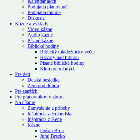
Kalendár akcií
Podujatia plánované
Podujatia minulé
Diskusia
Kázne a výklady
Video kázne
Audio kázne
Písané kázne
Biblické hodiny
Biblický mládežnícky večer
Hovory nad bibliou
Písané biblické hodiny
Klub pre mladých
Pre deti
Detská besiedka
Zem pod dúhou
Pre starších
Pre pracovníkov v zbore
Na čítanie
Zamyslenia a príbehy
Inšpirácia z Holandska
Inšpirácia z Kene
Kázne
Dušan Brna
Juraj Brecko