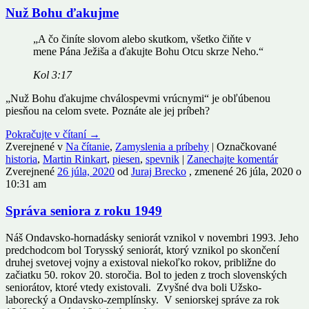
Nuž Bohu ďakujme
„A čo činíte slovom alebo skutkom, všetko čiňte v
mene Pána Ježiša a ďakujte Bohu Otcu skrze Neho.“
Kol 3:17
„Nuž Bohu ďakujme chválospevmi vrúcnymi“ je obľúbenou
piesňou na celom svete. Poznáte ale jej príbeh?
Pokračujte v čítaní
→
Zverejnené v
Na čítanie
,
Zamyslenia a príbehy
|
Označkované
historia
,
Martin Rinkart
,
piesen
,
spevnik
|
Zanechajte komentár
Zverejnené
26 júla, 2020
od
Juraj Brecko
, zmenené 26 júla, 2020 o
10:31 am
Správa seniora z roku 1949
Náš Ondavsko-hornadásky seniorát vznikol v novembri 1993. Jeho
predchodcom bol Torysský seniorát, ktorý vznikol po skončení
druhej svetovej vojny a existoval niekoľko rokov, približne do
začiatku 50. rokov 20. storočia. Bol to jeden z troch slovenských
seniorátov, ktoré vtedy existovali. Zvyšné dva boli Užsko-
laborecký a Ondavsko-zemplínsky. V seniorskej správe za rok