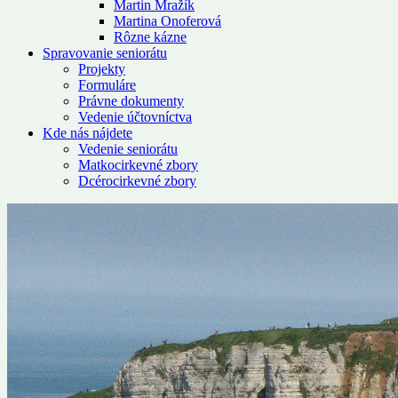
Martin Mražík
Martina Onoferová
Rôzne kázne
Spravovanie seniorátu
Projekty
Formuláre
Právne dokumenty
Vedenie účtovníctva
Kde nás nájdete
Vedenie seniorátu
Matkocirkevné zbory
Dcérocirkevné zbory