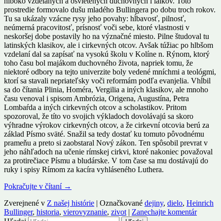
hlboko vzdelaných a osvietených duchovných i laikov. Toto
prostredie formovalo dušu mladého Bullingera po dobu troch rokov.
Tu sa ukázaly vzácne rysy jeho povahy: hĺbavosť, pilnosť,
neúmerná pracovitosť, prísnosť voči sebe, ktoré vlastnosti v
neskoršej dobe postavily ho na význačné miesto. Pilne študoval tu
latinských klasikov, ale i cirkevných otcov. Avšak túžiac po hlbšom
vzdelaní dal sa zapísať na vysokú školu v Kolíne n. Rýnom, ktorý
toho času bol majákom duchovného života, napriek tomu, že
niektoré odbory na tejto univerzite boly vedené mníchmi a teológmi,
ktorí sa stavali nepriateľsky voči reformám podľa evanjelia. Vhĺbil
sa do čítania Plinia, Homéra, Vergilia a iných klasikov, ale mnoho
času venoval i spisom Ambrózia, Origena, Augustína, Petra
Lombaŕda a iných cirkevných otcov a scholastikov. Pritom
spozoroval, že títo vo svojich výkladoch dovolávajú sa skoro
výhradne výrokov cirkevných otcov, a že cirkevní otcovia berú za
základ Písmo sväté. Snažil sa tedy dostať ku tomuto pôvodnému
prameňu a preto si zaobstaral Nový zákon. Ten spôsobil prevrat v
jeho náhľadoch na učenie rímskej cirkvi, ktoré nakoniec považoval
za protirečiace Písmu a bludárske. V tom čase sa mu dostávajú do
ruky i spisy Rímom za kacíra vyhláseného Luthera.
Pokračujte v čítaní
→
Zverejnené v
Z našej histórie
|
Označkované
dejiny
,
dielo
,
Heinrich
Bullinger
,
historia
,
vierovyznanie
,
zivot
|
Zanechajte komentár