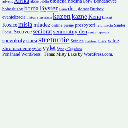
Afrika
biblicka hodina
Bohdanovce
akcie
advent
biblia
BMW
Byster
borda
deti
Durkov
bohosluzby
dorast
Cana
kazen
kazne
Kena
evanjelizacia
historia
instalacia
koncert
misia
mladez
Kosice
presbyteri
online
piesne
Sandor
reformacia
seniorat
senioratny den
Secovce
Pocsai
seniori
spevnik
stretnutie
spevokoly
starsi
valne
Svinica
Tusice
Trebisov
vylet
zhromazdenie
Vysny Caj
vyklad
zdana
Poháňané WordPress
|
Téma: Misty Lake by
WordPress.com
.