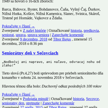
1949 sa hovorí o 16-tich zboroch:
Barca, Bidovce, Byster, Bohdanovce, Čaňa, Vyšný Čaj, Ďurkov,
Nižná Hutka, Košice, Nižná Kamenica, Slanec, Svinica, Skároš,
Trstené pri Hornáde, Vajkovce a Ždaňa.
Pokračujte v čítaní
→
Zverejnené v
Z našej histórie
|
Označkované
historia
,
predkovia
,
seniorat
,
sprava
,
sprava seniora
|
Zanechajte komentár
Zverejnené
9 decembra, 2018
od
Tibor Bajus
, zmenené 15
decembra, 2018 o 8:36 pm
Seniorátny deň v Sečovciach
„Nodbočuj ani napravo, ani naľavo, odvracaj nohu od 
zlého!“
Tieto slová (Pr.4,27) boli sprievodom pre priebeh seniorátneho dňa
konaného v sobotu 24. novembra 2018 v Sečovciach.
Hlavnou témou dňa bolo:
Duchovný odkaz posledných 100 rokov
Pokračujte v čítaní
→
Zverejnené v
Podujatia minulé
|
Označkované
historia
,
Secovce
,
senioratny den
,
stretnutie
|
Zanechajte komentár
Zverejnené
27 apríla, 2015
od
Tibor Bajus
, zmenené 27 apríla,