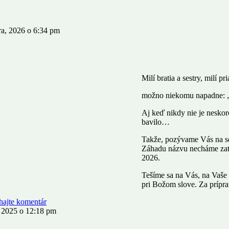
ra, 2026 o 6:34 pm
Milí bratia a sestry, milí pri
možno niekomu napadne: „T
Aj keď nikdy nie je nesko
bavilo…
Takže, pozývame Vás na seni
Záhadu názvu necháme zati
2026.
Tešíme sa na Vás, na Vaše 
pri Božom slove. Za prípr
hajte komentár
, 2025 o 12:18 pm