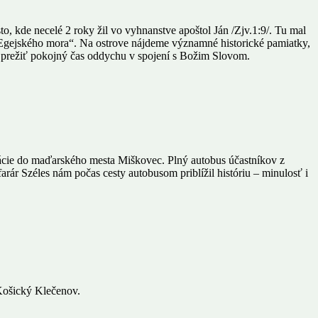
, kde necelé 2 roky žil vo vyhnanstve apoštol Ján /Zjv.1:9/. Tu mal
m Egejského mora“. Na ostrove nájdeme významné historické pamiatky,
e prežiť pokojný čas oddychu v spojení s Božim Slovom.
ormácie do maďarského mesta Miškovec. Plný autobus účastníkov z
ár Széles nám počas cesty autobusom priblížil históriu – minulosť i
Košický Klečenov.