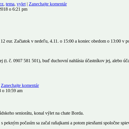
ez
,
tema
,
vylet
|
Zanechajte komentár
 2018 o 6:21 pm
je 12 eur. Začiatok v nedeľu, 4.11. o 15:00 a koniec obedom o 13:00 v p
j (t. č. 0907 581 501), buď duchovní nahlásia účastníkov jej, alebo účas
|
Zanechajte komentár
8 o 10:59 am
dskeho seniorátu, konal výlet na chate Borda.
Deň s pekným počasím sa začal raňajkami a potom piesňami spoločne spi