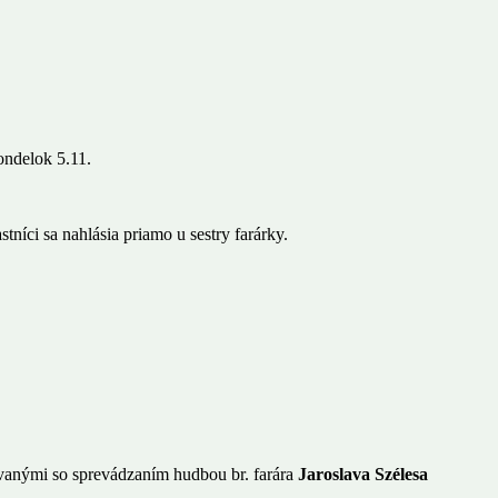
ondelok 5.11.
tníci sa nahlásia priamo u sestry farárky.
evanými so sprevádzaním hudbou br. farára
Jaroslava Szélesa