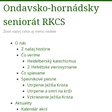
Ondavsko-hornádsky
seniorát RKCS
Život našej cirkvi aj mimo nedele
Menu
Preskoč na obsah
O nás
Z našej histórie
Čo veríme
Heidelberský katechizmus
2. Helvétske vierovyznanie
Čo spievame
Spevníkové piesne
Utrpenie Ježiša Krista
Utrpenie a smrť na kríži
Vzkriesenie Ježiša Krista
Aktuality
Kalendár akcií