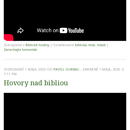
Zverejnené v
Biblické hodiny
|
Označkované
biblicka
,
klub
,
mladi
|
Zanechajte komentár
ZVEREJNENÉ
1 MÁJA, 2020
OD
PAVOL GURBAĽ
, ZMENENÉ 1 MÁJA, 2020 O
7:11 PM
Hovory nad bibliou