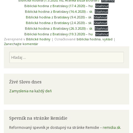
Biblická hodina (1.5.2020, hu, Aranka Buza Bodnár)
Stiahnuť
Biblická hodina z Bratislavy (17.4.2020) – hu
Stiahnuť
Biblická hodina z Bratislavy (16.4.2020) – sk
Stiahnuť
Biblická hodina z Bratislavy (9.4.2020) – sk
Stiahnuť
Biblická hodina z Bratislavy (2.4.2020) – sk
Stiahnuť
Biblická hodina z Bratislavy (26.3.2020) – sk
Stiahnuť
Biblická hodina z Bratislavy (19.3.2020) – hu
Stiahnuť
Zverejnené v
Biblické hodiny
|
Označkované
biblicka hodina
,
vyklad
|
Zanechajte komentár
Hľadaj
Živé Slovo dnes
Zamyslenia na každý deň
Spevník na stránke Remidie
Reformovaný spevník je dostupný na stránke Remidie –
remidia.sk
.