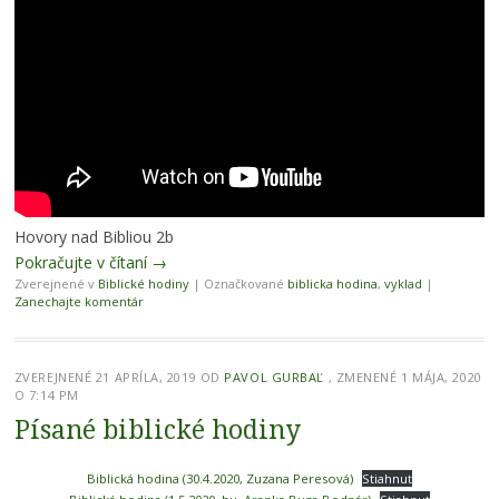
Hovory nad Bibliou 2b
Pokračujte v čítaní
→
Zverejnené v
Biblické hodiny
|
Označkované
biblicka hodina
,
vyklad
|
Zanechajte komentár
ZVEREJNENÉ
21 APRÍLA, 2019
OD
PAVOL GURBAĽ
, ZMENENÉ 1 MÁJA, 2020
O 7:14 PM
Písané biblické hodiny
Biblická hodina (30.4.2020, Zuzana Peresová)
Stiahnuť