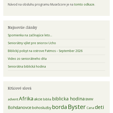
Návod na obsluhu programu MuseScore je na
tomto odkaze
.
Najnovšie články
Spomienka na začínajúce leto…
Seniorátny výlet pre sniorov Ucho
Biblický pobyt na ostrove Patmos – September 2026
Video zo seniorátneho dňa
Seniorátna biblická hodina
Kľúčové slová
Afrika
biblicka hodina
akcie
advent
biblia
BMW
Byster
borda
deti
Bohdanovce
bohosluzby
Cana