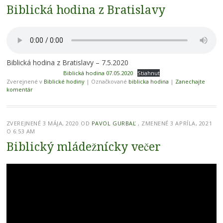
Biblická hodina z Bratislavy
Biblická hodina z Bratislavy – 7.5.2020
Biblická hodina 07.05.2020
Stiahnuť
Zverejnené v
Biblické hodiny
|
Označkované
biblicka hodina
|
Zanechajte
komentár
ZVEREJNENÉ
3 MÁJA, 2020
OD
PAVOL GURBAĽ
, ZMENENÉ 3 APRÍLA, 2021
O 6:53 AM
Biblický mládežnícky večer