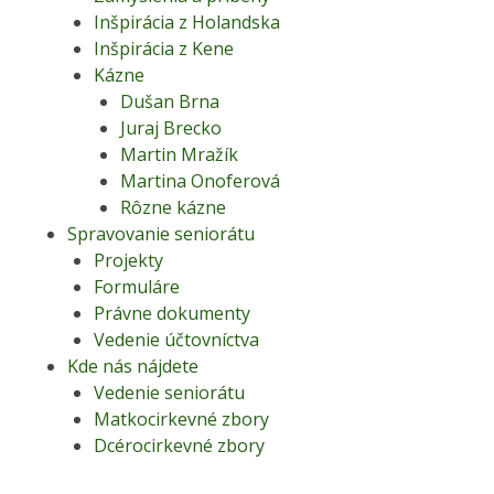
Inšpirácia z Holandska
Inšpirácia z Kene
Kázne
Dušan Brna
Juraj Brecko
Martin Mražík
Martina Onoferová
Rôzne kázne
Spravovanie seniorátu
Projekty
Formuláre
Právne dokumenty
Vedenie účtovníctva
Kde nás nájdete
Vedenie seniorátu
Matkocirkevné zbory
Dcérocirkevné zbory