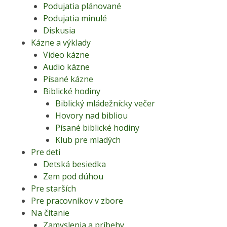
Podujatia plánované
Podujatia minulé
Diskusia
Kázne a výklady
Video kázne
Audio kázne
Písané kázne
Biblické hodiny
Biblický mládežnícky večer
Hovory nad bibliou
Písané biblické hodiny
Klub pre mladých
Pre deti
Detská besiedka
Zem pod dúhou
Pre starších
Pre pracovníkov v zbore
Na čítanie
Zamyslenia a príbehy