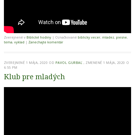
Zverejnené v
Biblické hodiny
|
Označkované
biblicky vecer
,
mladez
,
piesne
,
tema
,
vyklad
|
Zanechajte komentár
ZVEREJNENÉ
1 MÁJA, 2020
OD
PAVOL GURBAĽ
, ZMENENÉ 1 MÁJA, 2020 O
6:55 PM
Klub pre mladých