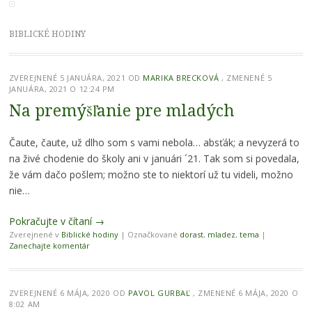
BIBLICKÉ HODINY
ZVEREJNENÉ
5 JANUÁRA, 2021
OD
MARIKA BRECKOVÁ
, ZMENENÉ 5
JANUÁRA, 2021 O 12:24 PM
Na premýšľanie pre mladých
Čaute, čaute, už dlho som s vami nebola… absťák; a nevyzerá to
na živé chodenie do školy ani v januári ´21. Tak som si povedala,
že vám dačo pošlem; možno ste to niektorí už tu videli, možno
nie…
Pokračujte v čítaní
→
Zverejnené v
Biblické hodiny
|
Označkované
dorast
,
mladez
,
tema
|
Zanechajte komentár
ZVEREJNENÉ
6 MÁJA, 2020
OD
PAVOL GURBAĽ
, ZMENENÉ 6 MÁJA, 2020 O
8:02 AM