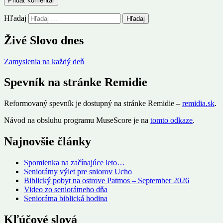
Hľadaj
Živé Slovo dnes
Zamyslenia na každý deň
Spevník na stránke Remidie
Reformovaný spevník je dostupný na stránke Remidie –
remidia.sk
.
Návod na obsluhu programu MuseScore je na
tomto odkaze
.
Najnovšie články
Spomienka na začínajúce leto…
Seniorátny výlet pre sniorov Ucho
Biblický pobyt na ostrove Patmos – September 2026
Video zo seniorátneho dňa
Seniorátna biblická hodina
Kľúčové slová