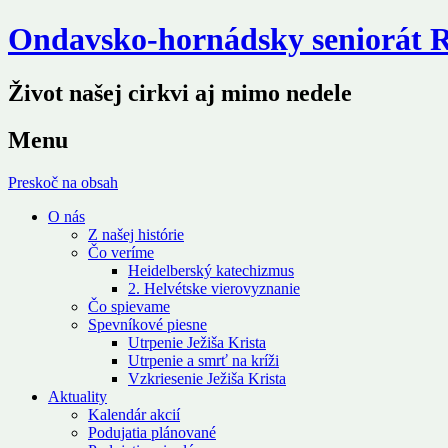
Ondavsko-hornádsky seniorát
Život našej cirkvi aj mimo nedele
Menu
Preskoč na obsah
O nás
Z našej histórie
Čo veríme
Heidelberský katechizmus
2. Helvétske vierovyznanie
Čo spievame
Spevníkové piesne
Utrpenie Ježiša Krista
Utrpenie a smrť na kríži
Vzkriesenie Ježiša Krista
Aktuality
Kalendár akcií
Podujatia plánované