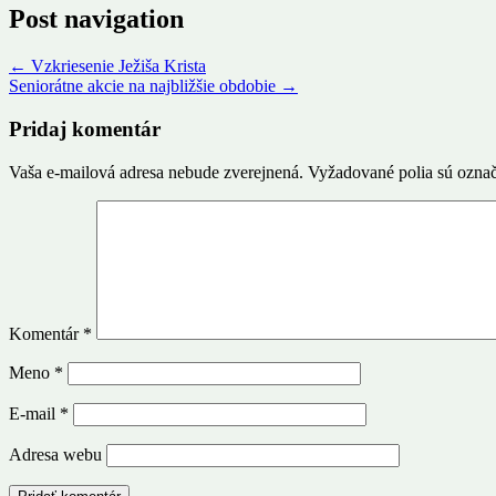
Post navigation
←
Vzkriesenie Ježiša Krista
Seniorátne akcie na najbližšie obdobie
→
Pridaj komentár
Vaša e-mailová adresa nebude zverejnená.
Vyžadované polia sú ozna
Komentár
*
Meno
*
E-mail
*
Adresa webu