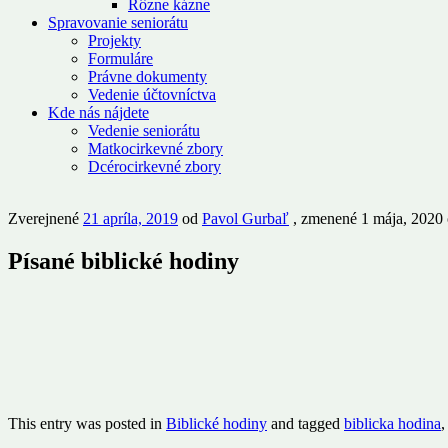
Rôzne kázne
Spravovanie seniorátu
Projekty
Formuláre
Právne dokumenty
Vedenie účtovníctva
Kde nás nájdete
Vedenie seniorátu
Matkocirkevné zbory
Dcérocirkevné zbory
Zverejnené
21 apríla, 2019
od
Pavol Gurbaľ
, zmenené 1 mája, 2020
Písané biblické hodiny
This entry was posted in
Biblické hodiny
and tagged
biblicka hodina