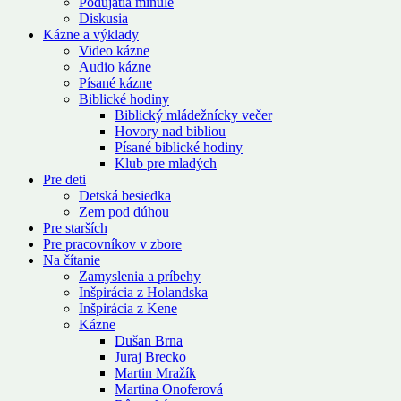
Podujatia minulé
Diskusia
Kázne a výklady
Video kázne
Audio kázne
Písané kázne
Biblické hodiny
Biblický mládežnícky večer
Hovory nad bibliou
Písané biblické hodiny
Klub pre mladých
Pre deti
Detská besiedka
Zem pod dúhou
Pre starších
Pre pracovníkov v zbore
Na čítanie
Zamyslenia a príbehy
Inšpirácia z Holandska
Inšpirácia z Kene
Kázne
Dušan Brna
Juraj Brecko
Martin Mražík
Martina Onoferová