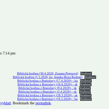
 o 7:14 pm
Biblická hodina (30.4.2020, Zuzana Peresová)
Stiahnuť
Biblická hodina (1.5.2020, hu, Aranka Buza Bodnár)
Stiahnuť
Biblická hodina z Bratislavy (17.4.2020) – hu
Stiahnuť
Biblická hodina z Bratislavy (16.4.2020) – sk
Stiahnuť
Biblická hodina z Bratislavy (9.4.2020) – sk
Stiahnuť
Biblická hodina z Bratislavy (2.4.2020) – sk
Stiahnuť
Biblická hodina z Bratislavy (26.3.2020) – sk
Stiahnuť
Biblická hodina z Bratislavy (19.3.2020) – hu
Stiahnuť
,
vyklad
. Bookmark the
permalink
.