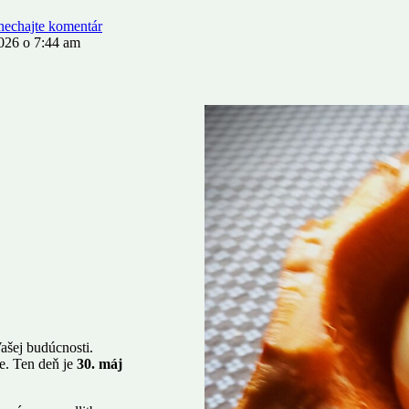
nechajte komentár
026 o 7:44 am
ašej budúcnosti.
de. Ten deň je
30. máj