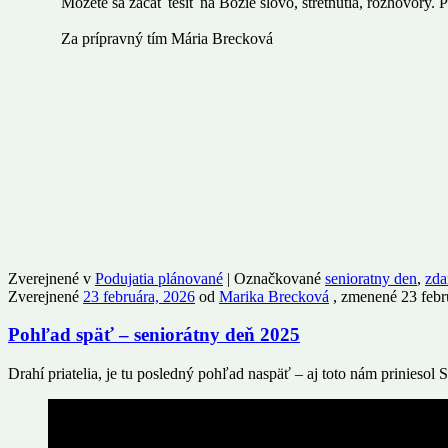
Môžete sa začať tešiť na Božie slovo, stretnutia, rozhovory. 
Za prípravný tím Mária Brecková
Zverejnené v
Podujatia plánované
|
Označkované
senioratny den
,
zda
Zverejnené
23 februára, 2026
od
Marika Brecková
, zmenené 23 febr
Pohľad späť – seniorátny deň 2025
Drahí priatelia, je tu posledný pohľad naspäť – aj toto nám priniesol