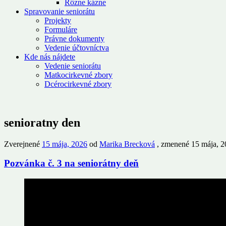
Rôzne kázne
Spravovanie seniorátu
Projekty
Formuláre
Právne dokumenty
Vedenie účtovníctva
Kde nás nájdete
Vedenie seniorátu
Matkocirkevné zbory
Dcérocirkevné zbory
senioratny den
Zverejnené
15 mája, 2026
od
Marika Brecková
, zmenené 15 mája, 2
Pozvánka č. 3 na seniorátny deň