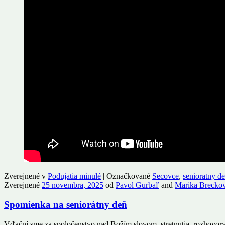
Zverejnené v
Podujatia minulé
|
Označkované
Secovce
,
senioratny d
Zverejnené
25 novembra, 2025
od
Pavol Gurbaľ
and
Marika Brecko
Spomienka na seniorátny deň
Vďační sme za spoločenstvo nad Božím slovom, stretnutia, rozhovory,