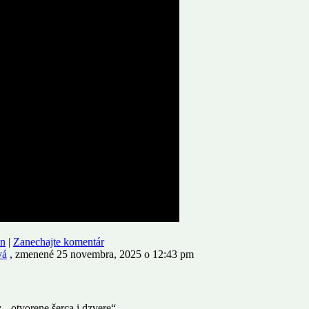
en
|
Zanechajte komentár
vá
, zmenené 25 novembra, 2025 o 12:43 pm
 „otvorene šerca i dzvere“.