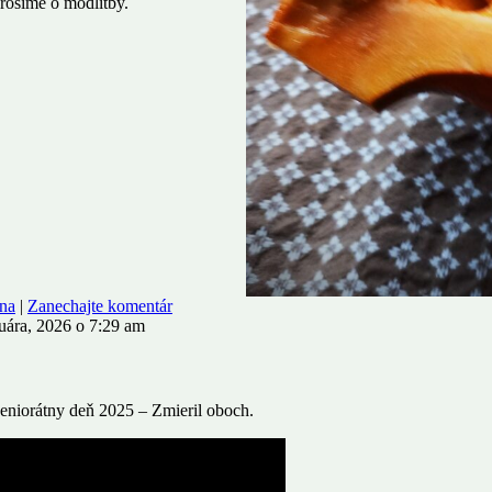
Prosíme o modlitby.
na
|
Zanechajte komentár
uára, 2026 o 7:29 am
 Seniorátny deň 2025 – Zmieril oboch.