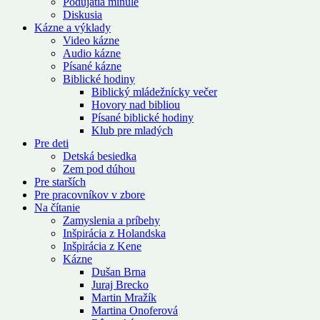
Podujatia minulé
Diskusia
Kázne a výklady
Video kázne
Audio kázne
Písané kázne
Biblické hodiny
Biblický mládežnícky večer
Hovory nad bibliou
Písané biblické hodiny
Klub pre mladých
Pre deti
Detská besiedka
Zem pod dúhou
Pre starších
Pre pracovníkov v zbore
Na čítanie
Zamyslenia a príbehy
Inšpirácia z Holandska
Inšpirácia z Kene
Kázne
Dušan Brna
Juraj Brecko
Martin Mražík
Martina Onoferová