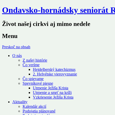
Ondavsko-hornádsky seniorát
Život našej cirkvi aj mimo nedele
Menu
Preskoč na obsah
O nás
Z našej histórie
Čo veríme
Heidelberský katechizmus
2. Helvétske vierovyznanie
Čo spievame
Spevníkové piesne
Utrpenie Ježiša Krista
Utrpenie a smrť na kríži
Vzkriesenie Ježiša Krista
Aktuality
Kalendár akcií
Podujatia plánované