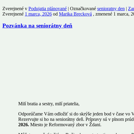
Zverejnené v
Podujatia plánované
|
Označkované
senioratny den
|
Za
Zverejnené
1 marca, 2026
od
Marika Brecková
, zmenené 1 marca, 2
Pozvánka na seniorátny deň
Milí bratia a sestry, milí priatelia,
Odporúčame Vám odložiť si do skrýše jeden bod v čase vo V
Rezervujte si ho na seniorátny deň. Prípravy sú v plnom prú
2026.
Miesto je Reformovaný zbor v Ždani.