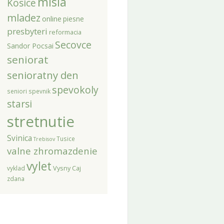
misia
Kosice
mladez
online
piesne
presbyteri
reformacia
Secovce
Sandor Pocsai
seniorat
senioratny den
spevokoly
seniori
spevnik
starsi
stretnutie
Svinica
Tusice
Trebisov
valne zhromazdenie
vylet
Vysny Caj
vyklad
zdana