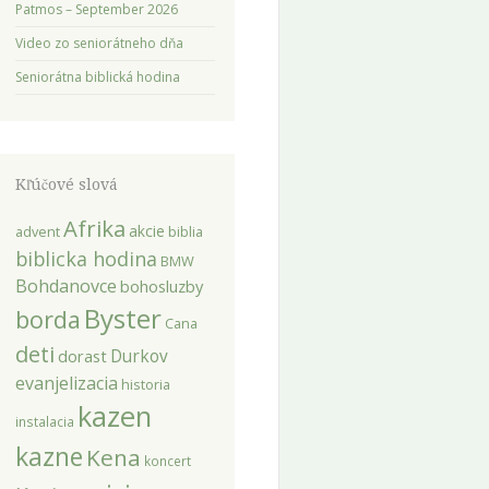
Patmos – September 2026
Video zo seniorátneho dňa
Seniorátna biblická hodina
Kľúčové slová
Afrika
akcie
advent
biblia
biblicka hodina
BMW
Bohdanovce
bohosluzby
Byster
borda
Cana
deti
dorast
Durkov
evanjelizacia
historia
kazen
instalacia
kazne
Kena
koncert