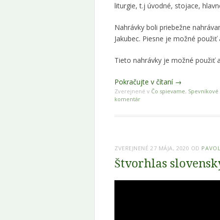
liturgie, t.j úvodné, stojace, hla
Nahrávky boli priebežne nahrávan
Jakubec. Piesne je možné použiť 
Tieto nahrávky je možné použiť aj
Pokračujte v čítaní
→
Zverejnené v
Čo spievame
,
Spevníkové
komentár
ZVEREJNENÉ
27 MÁJA, 2020
OD
PAVOL
Štvorhlas slovens