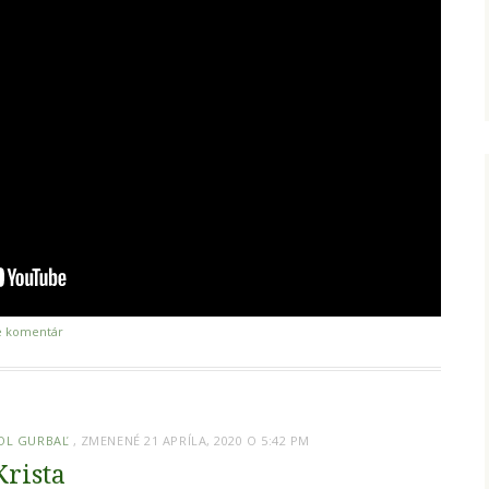
e komentár
OL GURBAĽ
, ZMENENÉ 21 APRÍLA, 2020 O 5:42 PM
Krista