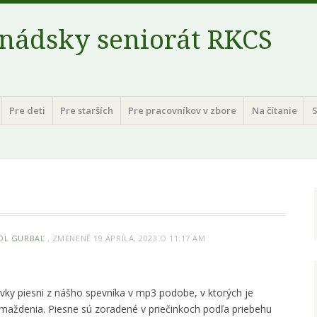
nádsky seniorát RKCS
Pre deti
Pre starších
Pre pracovníkov v zbore
Na čítanie
S
OL GURBAĽ
, ZMENENÉ 19 APRÍLA, 2023 O 11:17 AM
vky piesni z nášho spevníka v mp3 podobe, v ktorých je
maždenia. Piesne sú zoradené v priečinkoch podľa priebehu