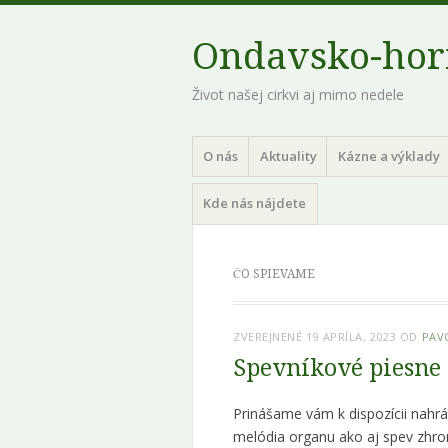
Ondavsko-hor
Život našej cirkvi aj mimo nedele
Menu
Preskoč na obsah
O nás
Aktuality
Kázne a výklady
Kde nás nájdete
ČO SPIEVAME
ZVEREJNENÉ
19 APRÍLA, 2023
OD
PAV
Spevníkové piesne
Prinášame vám k dispozícii nahrá
melódia organu ako aj spev zhro