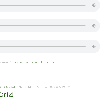
ačkované
spevnik
|
Zanechajte komentár
OL GURBAĽ
, ZMENENÉ 21 APRÍLA, 2020 O 5:39 PM
kríži