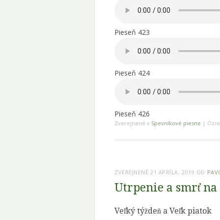
Pieseň 423
Pieseň 424
Pieseň 426
Zverejnené v
Spevníkové piesne
|
Ozn
ZVEREJNENÉ
21 APRÍLA, 2019
OD
PAV
Utrpenie a smrť na 
Veľký týždeň a Veľk piatok