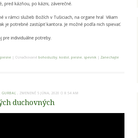
vné, pred kázňou, po kázni, záverečné.
é v rámci služieb Božích v Tušiciach, na organe hral Viliam
ak je potrebné zastúpiť kantora. Je možné podľa nich spievať.
 pre individuálne potreby.
 piesne
|
Označkované
bohosluzby
,
kostol
,
piesne
,
spevnik
|
Zanechajte
 GURBAĽ
, ZMENENÉ 5 JÚNA, 2020 O 8:54 AM
kých duchovných