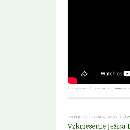
Zverejnené v
Čo spievame
|
Zanechajt
ZVEREJNENÉ
21 APRÍLA, 2019
OD
PAV
Vzkriesenie Ježiša 