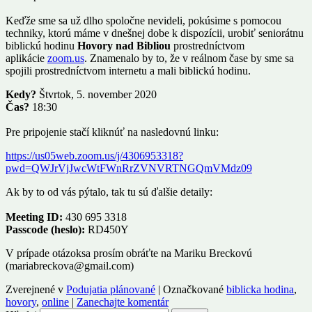
Keďže sme sa už dlho spoločne nevideli, pokúsime s pomocou
techniky, ktorú máme v dnešnej dobe k dispozícii, urobiť seniorátnu
biblickú hodinu
Hovory nad Bibliou
prostredníctvom
aplikácie
zoom.us
. Znamenalo by to, že v reálnom čase by sme sa
spojili prostredníctvom internetu a mali biblickú hodinu.
Kedy?
Štvrtok, 5. november 2020
Čas?
18:30
Pre pripojenie stačí kliknúť na nasledovnú linku:
https://us05web.zoom.us/j/4306953318?
pwd=QWJrVjJwcWtFWnRrZVNVRTNGQmVMdz09
Ak by to od vás pýtalo, tak tu sú ďalšie detaily:
Meeting ID:
430 695 3318
Passcode (heslo):
RD450Y
V prípade otázoksa prosím obráťte na Mariku Breckovú
(mariabreckova@gmail.com)
Zverejnené v
Podujatia plánované
|
Označkované
biblicka hodina
,
hovory
,
online
|
Zanechajte komentár