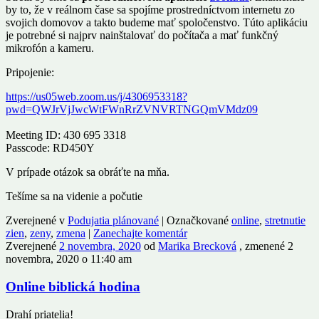
by to, že v reálnom čase sa spojíme prostredníctvom internetu zo
svojich domovov a takto budeme mať spoločenstvo. Túto aplikáciu
je potrebné si najprv nainštalovať do počítača a mať funkčný
mikrofón a kameru.
Pripojenie:
https://us05web.zoom.us/j/4306953318?
pwd=QWJrVjJwcWtFWnRrZVNVRTNGQmVMdz09
Meeting ID: 430 695 3318
Passcode: RD450Y
V prípade otázok sa obráťte na mňa.
Tešíme sa na videnie a počutie
Zverejnené v
Podujatia plánované
|
Označkované
online
,
stretnutie
zien
,
zeny
,
zmena
|
Zanechajte komentár
Zverejnené
2 novembra, 2020
od
Marika Brecková
, zmenené 2
novembra, 2020 o 11:40 am
Online biblická hodina
Drahí priatelia!