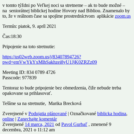
v tomto týždni po Veľkej noci sa stretneme – ak to bude možné –
na seniorátnej biblickej hodine Hovory nad Bibliou. Znamenalo by
to, že v reálnom čase sa spojíme prostredníctvom aplikácie
zoom.us
Termín: piatok, 9. apríl 2021
Čas:18:30
Pripojenie na toto stretnutie:
https://us02web.zoom.us/j/83407894726?
pwd=emVwYkYxMlhSakhzei8yU1JjK0ZRZz09
Meeting ID: 834 0789 4726
Passcode: 977839
Tentoraz to bude pripojenie bez obmedzenia, čiže nebude treba
opakovane sa prihlasovať.
Tešíme sa na stretnutie, Marika Brecková
Zverejnené v
Podujatia plánované
|
Označkované
biblicka hodina
,
online
|
Zanechajte komentár
Zverejnené
14 marca, 2021
od
Pavol Gurbaľ
, zmenené 9
decembra, 2021 o 11:12 am