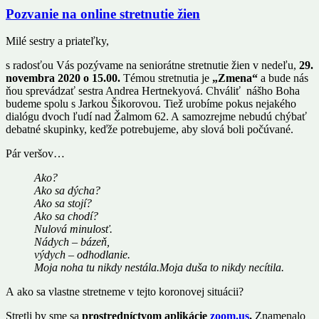
Pozvanie na online stretnutie žien
Milé sestry a priateľky,
s radosťou Vás pozývame na seniorátne stretnutie žien v nedeľu,
29.
novembra 2020 o 15.00.
Témou stretnutia je
„Zmena“
a bude nás
ňou sprevádzať sestra Andrea Hertnekyová. Chváliť nášho Boha
budeme spolu s Jarkou Šikorovou. Tiež urobíme pokus nejakého
dialógu dvoch ľudí nad Žalmom 62. A samozrejme nebudú chýbať
debatné skupinky, keďže potrebujeme, aby slová boli počúvané.
Pár veršov…
Ako?
Ako sa dýcha?
Ako sa stojí?
Ako sa chodí?
Nulová minulosť.
Nádych – bázeň,
výdych – odhodlanie.
Moja noha tu nikdy nestála.Moja duša to nikdy necítila.
A ako sa vlastne stretneme v tejto koronovej situácii?
Stretli by sme sa
prostredníctvom aplikácie
zoom.us
.
Znamenalo