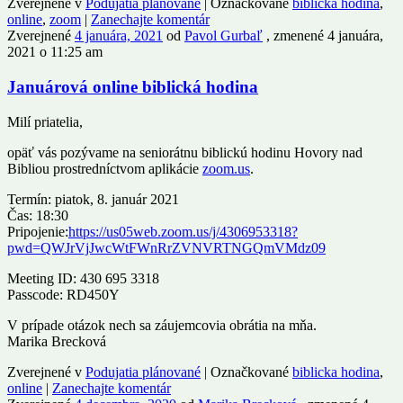
Zverejnené v
Podujatia plánované
|
Označkované
biblicka hodina
,
online
,
zoom
|
Zanechajte komentár
Zverejnené
4 januára, 2021
od
Pavol Gurbaľ
, zmenené 4 januára,
2021 o 11:25 am
Januárová online biblická hodina
Milí priatelia,
opäť vás pozývame na seniorátnu biblickú hodinu Hovory nad
Bibliou prostredníctvom aplikácie
zoom.us
.
Termín: piatok, 8. január 2021
Čas: 18:30
Pripojenie:
https://us05web.zoom.us/j/4306953318?
pwd=QWJrVjJwcWtFWnRrZVNVRTNGQmVMdz09
Meeting ID: 430 695 3318
Passcode: RD450Y
V prípade otázok nech sa záujemcovia obrátia na mňa.
Marika Brecková
Zverejnené v
Podujatia plánované
|
Označkované
biblicka hodina
,
online
|
Zanechajte komentár