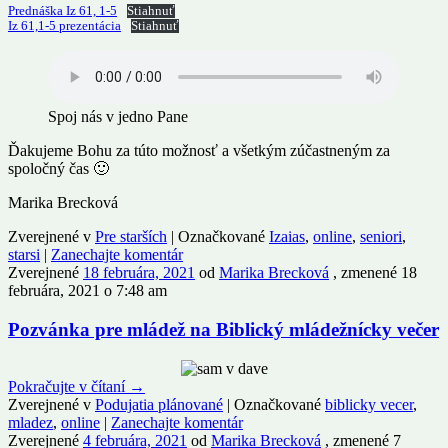
Prednáška Iz 61, 1-5
Stiahnuť
Iz 61,1-5 prezentácia
Stiahnuť
Spoj nás v jedno Pane
Ďakujeme Bohu za túto možnosť a všetkým zúčastneným za
spoločný čas 🙂
Marika Brecková
Zverejnené v
Pre starších
|
Označkované
Izaias
,
online
,
seniori
,
starsi
|
Zanechajte komentár
Zverejnené
18 februára, 2021
od
Marika Brecková
, zmenené 18
februára, 2021 o 7:48 am
Pozvánka pre mládež na Biblický mládežnícky večer
Pokračujte v čítaní
→
Zverejnené v
Podujatia plánované
|
Označkované
biblicky vecer
,
mladez
,
online
|
Zanechajte komentár
Zverejnené
4 februára, 2021
od
Marika Brecková
, zmenené 7