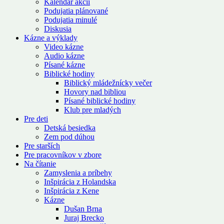
Kalendár akcií
Podujatia plánované
Podujatia minulé
Diskusia
Kázne a výklady
Video kázne
Audio kázne
Písané kázne
Biblické hodiny
Biblický mládežnícky večer
Hovory nad bibliou
Písané biblické hodiny
Klub pre mladých
Pre deti
Detská besiedka
Zem pod dúhou
Pre starších
Pre pracovníkov v zbore
Na čítanie
Zamyslenia a príbehy
Inšpirácia z Holandska
Inšpirácia z Kene
Kázne
Dušan Brna
Juraj Brecko