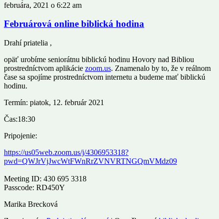
februára, 2021 o 6:22 am
Februárová online biblická hodina
Drahí priatelia ,
opäť urobíme seniorátnu biblickú hodinu Hovory nad Bibliou
prostredníctvom aplikácie
zoom.us
. Znamenalo by to, že v reálnom
čase sa spojíme prostredníctvom internetu a budeme mať biblickú
hodinu.
Termín: piatok, 12. február 2021
Čas:18:30
Pripojenie:
https://us05web.zoom.us/j/4306953318?
pwd=QWJrVjJwcWtFWnRrZVNVRTNGQmVMdz09
Meeting ID: 430 695 3318
Passcode: RD450Y
Marika Brecková