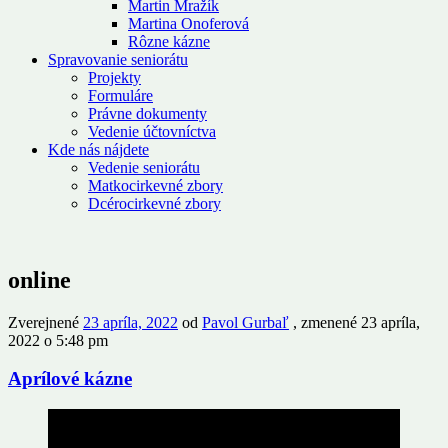
Martin Mražík
Martina Onoferová
Rôzne kázne
Spravovanie seniorátu
Projekty
Formuláre
Právne dokumenty
Vedenie účtovníctva
Kde nás nájdete
Vedenie seniorátu
Matkocirkevné zbory
Dcérocirkevné zbory
online
Zverejnené
23 apríla, 2022
od
Pavol Gurbaľ
, zmenené 23 apríla,
2022 o 5:48 pm
Aprílové kázne