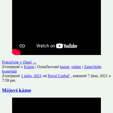
Pokračujte v čítaní
→
Zverejnené v
Kázne
|
Označkované
kazne
,
online
|
Zanechajte
komentár
Zverejnené
1 mája, 2021
od
Pavol Gurbaľ
, zmenené 7 júna, 2021 o
7:59 pm
Májové kázne