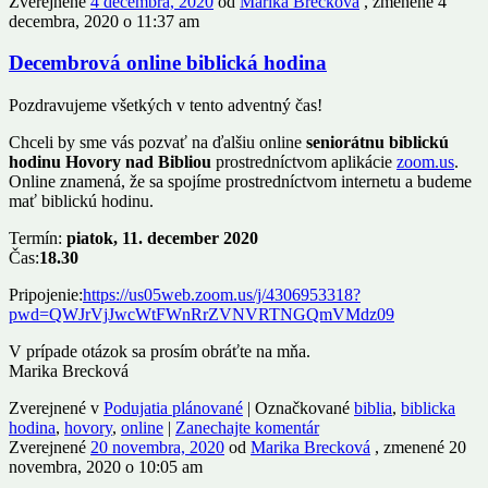
Zverejnené
4 decembra, 2020
od
Marika Brecková
, zmenené 4
decembra, 2020 o 11:37 am
Decembrová online biblická hodina
Pozdravujeme všetkých v tento adventný čas!
Chceli by sme vás pozvať na ďalšiu online
seniorátnu biblickú
hodinu Hovory nad Bibliou
prostredníctvom aplikácie
zoom.us
.
Online znamená, že sa spojíme prostredníctvom internetu a budeme
mať biblickú hodinu.
Termín:
piatok, 11. december 2020
Čas:
18.30
Pripojenie:
https://us05web.zoom.us/j/4306953318?
pwd=QWJrVjJwcWtFWnRrZVNVRTNGQmVMdz09
V prípade otázok sa prosím obráťte na mňa.
Marika Brecková
Zverejnené v
Podujatia plánované
|
Označkované
biblia
,
biblicka
hodina
,
hovory
,
online
|
Zanechajte komentár
Zverejnené
20 novembra, 2020
od
Marika Brecková
, zmenené 20
novembra, 2020 o 10:05 am