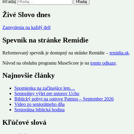
Hľadaj
Živé Slovo dnes
Zamyslenia na každý deň
Spevník na stránke Remidie
Reformovaný spevník je dostupný na stránke Remidie –
remidia.sk
.
Návod na obsluhu programu MuseScore je na
tomto odkaze
.
Najnovšie články
Spomienka na začínajúce leto…
Seniorátny výlet pre sniorov Ucho
Biblický pobyt na ostrove Patmos – September 2026
Video zo seniorátneho dňa
Seniorátna biblická hodina
Kľúčové slová