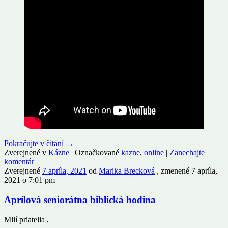
Pokračujte v čítaní
→
Zverejnené v
Kázne
|
Označkované
kazne
,
online
|
Zanechajte
komentár
Zverejnené
7 apríla, 2021
od
Marika Brecková
, zmenené 7 apríla,
2021 o 7:01 pm
Aprílová seniorátna biblická hodina
Milí priatelia ,