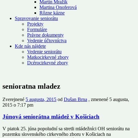
Martin Mražík
Martina Onoferová
Rôzne kázne
Spravovanie seniorátu
Projekty
Formuláre
Právne dokumenty
Vedenie účtovníctva
Kde nás nájdete
Vedenie seniorátu
Matkocirkevné zbory
Dcérocirkevné zbory
senioratna mladez
Zverejnené
5 augusta, 2015
od
Dušan Brna
, zmenené 5 augusta,
2015 o 7:17 pm
Júnová seniorátna mládež v Košiciach
V piatok 25. júna popoludní sa stretli mládežníci OH seniorátu na
pozemku slovenského cirkevného zboru v Košiciach na