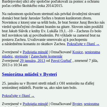
Bardejovskej ulici aby spoločne poďakovali za pomoc a ochranu
počas celého školského roka 2014/2015.
Na radostnom spoločnom stretnutí nás privítal úvodnými slovami
domáci brat farár Jaroslav Széles s bratom kurátorom zboru.
Novinkou z ktorej sme sa tešili bolo, že brat Senior Juraj Brecko nás
viedol spoločnými chválami hraním na gitare. Slovom nám poslúžil
brat Jakub Slávik z knihy Ev. Lukáša 19,1. -10 – Zacheus čo bolo
tiež novinkou tak aj povzbudením. Pri výklade sa zameral brat na
postavu Zachea. Uvažovanie smerovalo aj k pochopeniu
a následnému konaniu zo skutkov Zachea.
Pokračujte v čítaní
→
Zverejnené v
Podujatia minulé
|
Označkované
Kosice
,
senioratna
mladez
,
stretnutie
|
Zanechajte komentár
Zverejnené
29 januára, 2013
od
Pavol Gurbaľ
, zmenené 7 júla,
2013 o 10:34 am
Seniorátna mládež v Bysteri
25. januára sa v Bysteri stretli mladí z OH seniorátu na ďalšej
seniorátnej mládeži. Pozrite sa, ako nám tam bolo.
Pokračujte v čítaní
→
Zverejnené v
Podujatia minulé
|
Označkované
Byster
,
senioratna