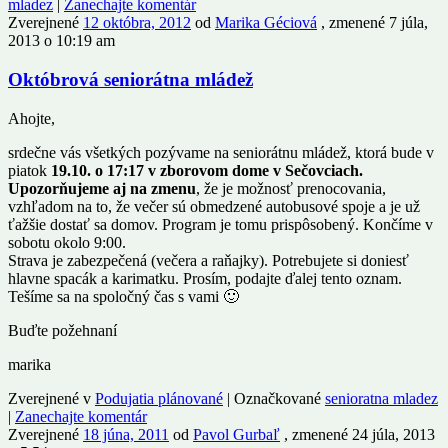
mladez
|
Zanechajte komentár
Zverejnené
12 októbra, 2012
od
Marika Géciová
, zmenené 7 júla,
2013 o 10:19 am
Októbrová seniorátna mládež
Ahojte,
srdečne vás všetkých pozývame na seniorátnu mládež, ktorá bude v
piatok
19.10. o 17:17 v zborovom dome v Sečovciach.
Upozorňujeme aj na zmenu
, že je možnosť prenocovania,
vzhľadom na to, že večer sú obmedzené autobusové spoje a je už
ťažšie dostať sa domov. Program je tomu prispôsobený. Končíme v
sobotu okolo 9:00.
Strava je zabezpečená (večera a raňajky). Potrebujete si doniesť
hlavne spacák a karimatku. Prosím, podajte ďalej tento oznam.
Tešíme sa na spoločný čas s vami 🙂
Buďte požehnaní
marika
Zverejnené v
Podujatia plánované
|
Označkované
senioratna mladez
|
Zanechajte komentár
Zverejnené
18 júna, 2011
od
Pavol Gurbaľ
, zmenené 24 júla, 2013