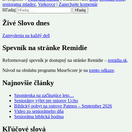
senioratna mladez
,
Vajkovce
|
Zanechajte komentár
Hľadaj
Živé Slovo dnes
Zamyslenia na každý deň
Spevník na stránke Remidie
Reformovaný spevník je dostupný na stránke Remidie –
remidia.sk
.
Návod na obsluhu programu MuseScore je na
tomto odkaze
.
Najnovšie články
Spomienka na začínajúce leto…
Seniorátny výlet pre sniorov Ucho
Biblický pobyt na ostrove Patmos – September 2026
Video zo seniorátneho dňa
Seniorátna biblická hodina
Kľúčové slová