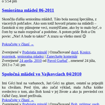
o 5:54 pm
Seniorátna mládež 06-2011
Skončila ďalšia seniorátna mládež. Táto bola naozaj špeciálna, z
viacerých pohľadov. Ako som totiž hovoril priamo na mládeži –
častokrát si my plánujeme veci, rozmýšľame, ako by to malo byť, o
čom by sa malo rozprávať a podobne. A potom príde Boh a On
povie: „Nie! A bude to takto!“ A zrazu sa všetko mení 😉
Pokračujte v čítaní
→
Zverejnené v
Podujatia minulé
|
Označkované
dazd
,
Kosice
,
pozemok
,
senioratna mladez
|
Zanechajte komentár
Zverejnené
24 apríla, 2010
od
Pavol Gurbaľ
, zmenené 24 júla,
2013 o 7:41 pm
Spoločná mládež vo Vajkovciach 04/2010
Imi Géci hral na varhanoch, Jari Géci na gitare, ostatní sa pripojili
ku chválam. Pred tým, ako začal výklad, mala Aďka krátke
svedectvo o tom, ako Boh koná v jej živote a ako ju previedol cez
ťažké časy, ktoré prežívala.
Pokračujte v čítaní
→
Zverejnené v
Podujatia minulé
|
Označkované
Boh
,
prijimac osob
,