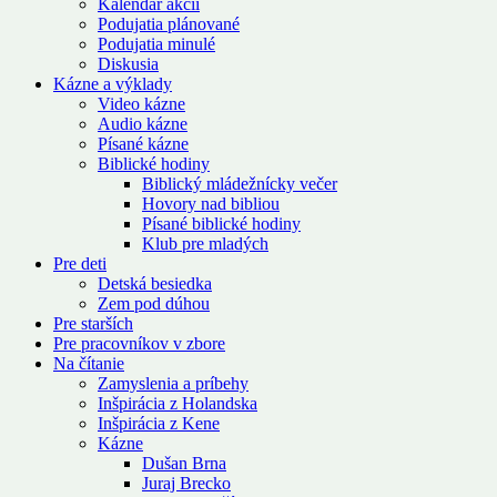
Kalendár akcií
Podujatia plánované
Podujatia minulé
Diskusia
Kázne a výklady
Video kázne
Audio kázne
Písané kázne
Biblické hodiny
Biblický mládežnícky večer
Hovory nad bibliou
Písané biblické hodiny
Klub pre mladých
Pre deti
Detská besiedka
Zem pod dúhou
Pre starších
Pre pracovníkov v zbore
Na čítanie
Zamyslenia a príbehy
Inšpirácia z Holandska
Inšpirácia z Kene
Kázne
Dušan Brna
Juraj Brecko