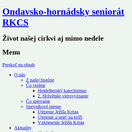
Ondavsko-hornádsky seniorát
RKCS
Život našej cirkvi aj mimo nedele
Menu
Preskoč na obsah
O nás
Z našej histórie
Čo veríme
Heidelberský katechizmus
2. Helvétske vierovyznanie
Čo spievame
Spevníkové piesne
Utrpenie Ježiša Krista
Utrpenie a smrť na kríži
Vzkriesenie Ježiša Krista
Aktuality