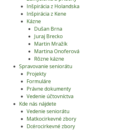
Inšpirácia z Holandska
Inšpirácia z Kene
Kázne
Dušan Brna
Juraj Brecko
Martin Mražík
Martina Onoferová
Rôzne kázne
Spravovanie seniorátu
Projekty
Formuláre
Právne dokumenty
Vedenie účtovníctva
Kde nás nájdete
Vedenie seniorátu
Matkocirkevné zbory
Dcérocirkevné zbory