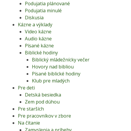
Podujatia plánované
Podujatia minulé
Diskusia
Kázne a výklady
Video kázne
Audio kázne
Písané kázne
Biblické hodiny
Biblický mládežnícky večer
Hovory nad bibliou
Písané biblické hodiny
Klub pre mladých
Pre deti
Detská besiedka
Zem pod dúhou
Pre starších
Pre pracovníkov v zbore
Na čítanie
Zamyslenia a príbehy