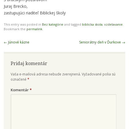
Juraj Brecko,
zastupujúci riaditeľ Biblickej školy
This entry was posted in
Bez kategórie
and tagged
biblicka skola
,
vzdelavanie
.
Bookmark the
permalink
.
Post navigation
←
Júnové kázne
Seniorátny deň v Ďurkove
→
Pridaj komentár
Vaša e-mailová adresa nebude zverejnená.
Vyžadované polia sú
označené
*
Komentár
*