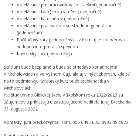
Vzdelávanie pre pracovníkov so staršími (jednoročné)
Vzdelávanie laických kazateľov ( dvojročné)
Vzdelávanie katechétov (jednoročné)
Vzdelávanie pracovníkov so strednou generáciou
(jednoročné)
Počítačový kurz (jednoročný) – v ňom aj je softwérova
hudobná interpretácia spevníka
Kantorský kurz (jednoročný)
Štúdium bude bezplatné a bude sa striedavo konať najmä
v Michalovciach a vo Vyšnom Čaji, ale aj v iných zboroch, kde sú
na to podmienky. Kantorský kurz bude prebiehať iba v
Michalovciach.
Na štúdium na Biblickej škole v školskom roku 2022/2023 sa
záujemcovia prihlasujú u zastupujúceho riaditeľa Juraj Brecka do
31. augusta 2022.
Kontakty: jurajbrecko@gmail.com, 056 6495 635, 0903 382 822
S bratským pozdravom