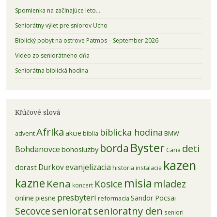
Spomienka na začínajúce leto…
Seniorátny výlet pre sniorov Ucho
Biblický pobyt na ostrove Patmos – September 2026
Video zo seniorátneho dňa
Seniorátna biblická hodina
Kľúčové slová
Afrika
biblicka hodina
akcie
advent
biblia
BMW
Byster
borda
deti
Bohdanovce
bohosluzby
Cana
kazen
evanjelizacia
dorast
Durkov
historia
instalacia
kazne
misia
Kena
mladez
Kosice
koncert
presbyteri
online
piesne
Sandor Pocsai
reformacia
seniorat
senioratny den
Secovce
seniori