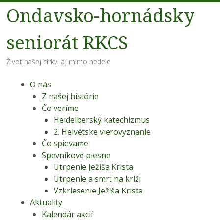
Ondavsko-hornádsky
seniorát RKCS
Život našej cirkvi aj mimo nedele
Menu
Preskoč na obsah
O nás
Z našej histórie
Čo veríme
Heidelberský katechizmus
2. Helvétske vierovyznanie
Čo spievame
Spevníkové piesne
Utrpenie Ježiša Krista
Utrpenie a smrť na kríži
Vzkriesenie Ježiša Krista
Aktuality
Kalendár akcií