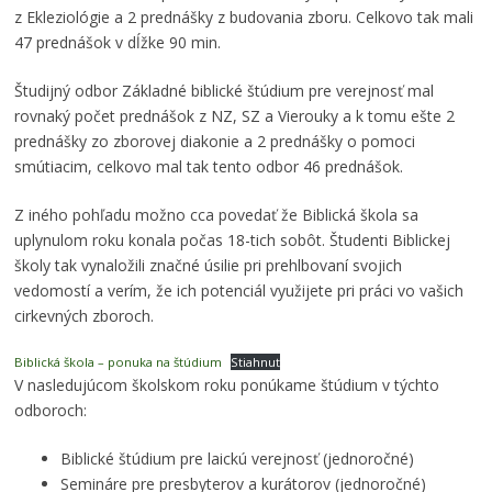
z Ekleziológie a 2 prednášky z budovania zboru. Celkovo tak mali
47 prednášok v dĺžke 90 min.
Študijný odbor Základné biblické štúdium pre verejnosť mal
rovnaký počet prednášok z NZ, SZ a Vierouky a k tomu ešte 2
prednášky zo zborovej diakonie a 2 prednášky o pomoci
smútiacim, celkovo mal tak tento odbor 46 prednášok.
Z iného pohľadu možno cca povedať že Biblická škola sa
uplynulom roku konala počas 18-tich sobôt. Študenti Biblickej
školy tak vynaložili značné úsilie pri prehlbovaní svojich
vedomostí a verím, že ich potenciál využijete pri práci vo vašich
cirkevných zboroch.
Biblická škola – ponuka na štúdium
Stiahnuť
V nasledujúcom školskom roku ponúkame štúdium v týchto
odboroch:
Biblické štúdium pre laickú verejnosť (jednoročné)
Semináre pre presbyterov a kurátorov (jednoročné)