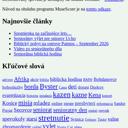
Návod na obsluhu programu MuseScore je na
tomto odkaze
.
Najnovšie články
Spomienka na začínajúce leto…
Seniorátny výlet pre sniorov Ucho
Biblický pobyt na ostrove Patmos – September 2026
Video zo seniorátneho dňa
Seniorátna biblická hodina
Kľúčové slová
Afrika
biblicka hodina
Bohdanovce
akcie
advent
biblia
BMW
Byster
borda
deti
Durkov
bohosluzby
dorast
Cana
kazen
kazne
Kena
evanjelizacia
historia
instalacia
koncert
misia
mladez
Kosice
presbyteri
online
piesne
Sandor
reformacia
seniorat
senioratny den
Secovce
Pocsai
seniori
spevnik
stretnutie
spevokoly
starsi
valne
Svinica
Tusice
Trebisov
vylet
zhromazdenie
Vysny Caj
vyklad
zdana