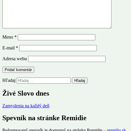
Meno
*
E-mail
*
Adresa webu
Hľadaj
Živé Slovo dnes
Zamyslenia na každý deň
Spevník na stránke Remidie
Reformovaný spevník je dostupný na stránke Remidie –
remidia.sk
.