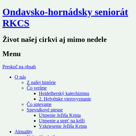
Ondavsko-hornádsky seniorát
RKCS
Život našej cirkvi aj mimo nedele
Menu
Preskoč na obsah
O nás
Z našej histórie
Čo veríme
Heidelberský katechizmus
2. Helvétske vierovyznanie
Čo spievame
Spevníkové piesne
Utrpenie Ježiša Krista
Utrpenie a smrť na kríži
Vzkriesenie Ježiša Krista
Aktuality