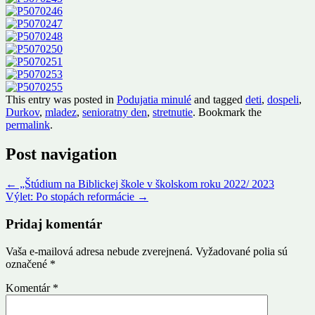
This entry was posted in
Podujatia minulé
and tagged
deti
,
dospeli
,
Durkov
,
mladez
,
senioratny den
,
stretnutie
. Bookmark the
permalink
.
Post navigation
←
„Štúdium na Biblickej škole v školskom roku 2022/ 2023
Výlet: Po stopách reformácie
→
Pridaj komentár
Vaša e-mailová adresa nebude zverejnená.
Vyžadované polia sú
označené
*
Komentár
*