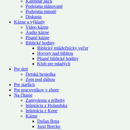
Kalendár akcií
Podujatia plánované
Podujatia minulé
Diskusia
Kázne a výklady
Video kázne
Audio kázne
Písané kázne
Biblické hodiny
Biblický mládežnícky večer
Hovory nad bibliou
Písané biblické hodiny
Klub pre mladých
Pre deti
Detská besiedka
Zem pod dúhou
Pre starších
Pre pracovníkov v zbore
Na čítanie
Zamyslenia a príbehy
Inšpirácia z Holandska
Inšpirácia z Kene
Kázne
Dušan Brna
Juraj Brecko