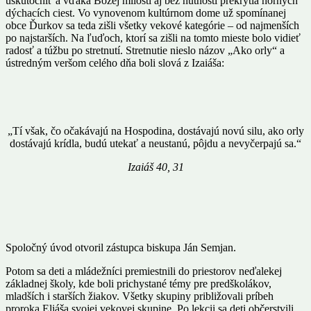
uskutočniť a vďaka Božej milosti aj bez nutnosti prekrytia horných
dýchacích ciest. Vo vynovenom kultúrnom dome už spomínanej
obce Ďurkov sa teda zišli všetky vekové kategórie – od najmenších
po najstarších. Na ľuďoch, ktorí sa zišli na tomto mieste bolo vidieť
radosť a túžbu po stretnutí. Stretnutie nieslo názov „Ako orly“ a
ústredným veršom celého dňa boli slová z Izaiáša:
„Tí však, čo očakávajú na Hospodina, dostávajú novú silu, ako orly
dostávajú krídla, budú utekať a neustanú, pôjdu a nevyčerpajú sa.“
Izaiáš 40, 31
Spoločný úvod otvoril zástupca biskupa Ján Semjan.
Potom sa deti a mládežníci premiestnili do priestorov neďalekej
základnej školy, kde boli prichystané témy pre predškolákov,
mladších i starších žiakov. Všetky skupiny približovali príbeh
proroka Eliáša svojej vekovej skupine. Po lekcii sa deti občerstvili