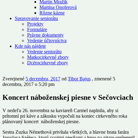
Martin Mražík
Martina Onoferová
Rôzne kázne
Spravovanie seniorátu
Projekty
Formuláre
Právne dokumenty
Vedenie účtovníctva
Kde nás nájdete
Vedenie seniorátu
Matkocirkevné zbory
Dcérocirkevné zbory
Zverejnené
5 decembra, 2017
od
Tibor Bajus
, zmenené 5
decembra, 2017 o 5:20 pm
Koncert náboženskej piesne v Sečovciach
V nedeľu 26. novembra sa kaviareň Carmel naplnila, aby si
prítomní pri káve a zákusku vypočuli na koniec cirkevného roka
plánovaný koncert náboženskej piesne.
Sestra Zuzka Némethová privítala všetkých, a hlavne brata farára
Jaroslava Szélesa, ktorý svojimi piesňami a hrou na gitaru spríjemnil