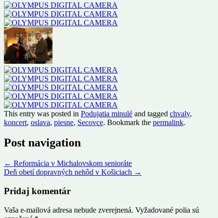
This entry was posted in
Podujatia minulé
and tagged
chvaly
,
koncert
,
oslava
,
piesne
,
Secovce
. Bookmark the
permalink
.
Post navigation
←
Reformácia v Michalovskom senioráte
Deň obetí dopravných nehôd v Košiciach
→
Pridaj komentár
Vaša e-mailová adresa nebude zverejnená.
Vyžadované polia sú