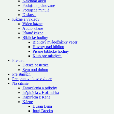
Kalendár akcií
Podujatia plánované
Podujatia minulé
Diskusia
Kázne a výklady
Video kázne
Audio kázne
Písané kázne
Biblické hodiny
Biblický mládežnícky večer
Hovory nad bibliou
Písané biblické hodiny
Klub pre mladých
Pre deti
Detská besiedka
Zem pod dúhou
Pre starších
Pre pracovníkov v zbore
Na čítanie
Zamyslenia a príbehy
Inšpirácia z Holandska
Inšpirácia z Kene
Kázne
Dušan Brna
Juraj Brecko