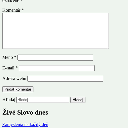
označené
*
Komentár
*
Meno
*
E-mail
*
Adresa webu
Hľadaj
Živé Slovo dnes
Zamyslenia na každý deň