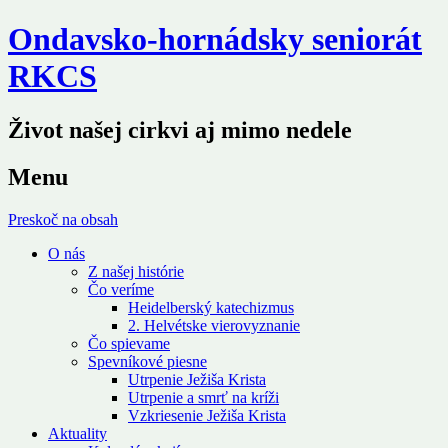
Ondavsko-hornádsky seniorát
RKCS
Život našej cirkvi aj mimo nedele
Menu
Preskoč na obsah
O nás
Z našej histórie
Čo veríme
Heidelberský katechizmus
2. Helvétske vierovyznanie
Čo spievame
Spevníkové piesne
Utrpenie Ježiša Krista
Utrpenie a smrť na kríži
Vzkriesenie Ježiša Krista
Aktuality