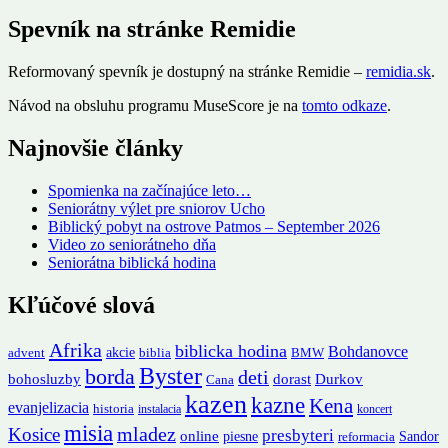
Spevník na stránke Remidie
Reformovaný spevník je dostupný na stránke Remidie –
remidia.sk
.
Návod na obsluhu programu MuseScore je na
tomto odkaze
.
Najnovšie články
Spomienka na začínajúce leto…
Seniorátny výlet pre sniorov Ucho
Biblický pobyt na ostrove Patmos – September 2026
Video zo seniorátneho dňa
Seniorátna biblická hodina
Kľúčové slová
Afrika
biblicka hodina
Bohdanovce
akcie
advent
biblia
BMW
Byster
borda
deti
Durkov
bohosluzby
dorast
Cana
kazen
kazne
Kena
evanjelizacia
historia
instalacia
koncert
misia
mladez
Kosice
presbyteri
online
piesne
Sandor
reformacia