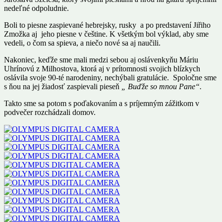
nedeľné odpoludnie.
Boli to piesne zaspievané hebrejsky, rusky a po predstavení Jiřiho
Zmožka aj jeho piesne v češtine. K všetkým bol výklad, aby sme
vedeli, o čom sa spieva, a niečo nové sa aj naučili.
Nakoniec, keďže sme mali medzi sebou aj oslávenkyňu Máriu
Uhrínovú z Milhostova, ktorá aj v prítomnosti svojich blízkych
oslávila svoje 90-té narodeniny, nechýbali gratulácie. Spoločne sme
s ňou na jej žiadosť zaspievali pieseň
„ Buďže so mnou Pane“.
Takto sme sa potom s poďakovaním a s príjemným zážitkom v
podvečer rozchádzali domov.