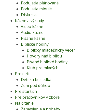
Podujatia plánované
Podujatia minulé
Diskusia
Kázne a výklady
Video kázne
Audio kázne
Písané kázne
Biblické hodiny
Biblický mládežnícky večer
Hovory nad bibliou
Písané biblické hodiny
Klub pre mladých
Pre deti
Detská besiedka
Zem pod dúhou
Pre starších
Pre pracovníkov v zbore
Na čítanie
Zamyslenia a príbehy