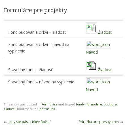
Formuláre pre projekty
Fond budovania cirkvi – žiadosť
Žiadosť
Fond budovania cirkvi – návod na
vyplnenie
Návod
Stavebný fond – žiadosť
Žiadosť
Stavebný fond – návod na vyplnenie
Návod
This entry was posted in
Formuláre
and tagged
fondy
,
formulare
,
podpora
,
ziadosti
. Bookmark the
permalink
.
Post navigation
←
„aby ste pásli cirkev Božiu“
Príručka pre presbyterov
→