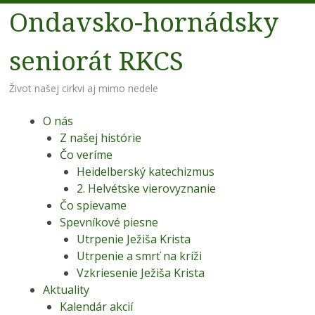
Ondavsko-hornádsky
seniorát RKCS
Život našej cirkvi aj mimo nedele
Menu
Preskoč na obsah
O nás
Z našej histórie
Čo veríme
Heidelberský katechizmus
2. Helvétske vierovyznanie
Čo spievame
Spevníkové piesne
Utrpenie Ježiša Krista
Utrpenie a smrť na kríži
Vzkriesenie Ježiša Krista
Aktuality
Kalendár akcií