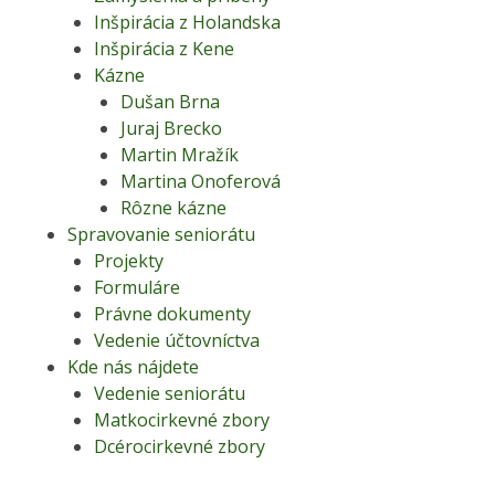
Inšpirácia z Holandska
Inšpirácia z Kene
Kázne
Dušan Brna
Juraj Brecko
Martin Mražík
Martina Onoferová
Rôzne kázne
Spravovanie seniorátu
Projekty
Formuláre
Právne dokumenty
Vedenie účtovníctva
Kde nás nájdete
Vedenie seniorátu
Matkocirkevné zbory
Dcérocirkevné zbory