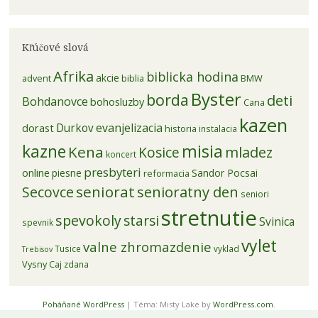
Kľúčové slová
Afrika
biblicka hodina
akcie
advent
biblia
BMW
Byster
borda
deti
Bohdanovce
bohosluzby
Cana
kazen
evanjelizacia
dorast
Durkov
historia
instalacia
kazne
misia
Kena
mladez
Kosice
koncert
presbyteri
online
piesne
Sandor Pocsai
reformacia
seniorat
senioratny den
Secovce
seniori
stretnutie
spevokoly
starsi
Svinica
spevnik
vylet
valne zhromazdenie
Tusice
vyklad
Trebisov
Vysny Caj
zdana
Poháňané WordPress
|
Téma: Misty Lake by
WordPress.com
.