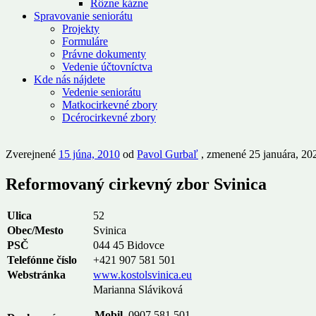
Rôzne kázne
Spravovanie seniorátu
Projekty
Formuláre
Právne dokumenty
Vedenie účtovníctva
Kde nás nájdete
Vedenie seniorátu
Matkocirkevné zbory
Dcérocirkevné zbory
Zverejnené
15 júna, 2010
od
Pavol Gurbaľ
, zmenené 25 januára, 20
Reformovaný cirkevný zbor Svinica
Ulica
52
Obec/Mesto
Svinica
PSČ
044 45 Bidovce
Telefónne číslo
+421 907 581 501
Webstránka
www.kostolsvinica.eu
Marianna Sláviková
Mobil
0907 581 501