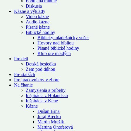
Podujatia minulé
Diskusia
Kázne a výklady
Video kázne
Audio kázne
Písané kázne
Biblické hodiny
Biblický mládežnícky večer
Hovory nad bibliou
Písané biblické hodiny
Klub pre mladých
Pre deti
Detská besiedka
Zem pod dúhou
Pre starších
Pre pracovníkov v zbore
Na čítanie
Zamyslenia a príbehy
Inšpirácia z Holandska
Inšpirácia z Kene
Kázne
Dušan Brna
Juraj Brecko
Martin Mražík
Martina Onoferová