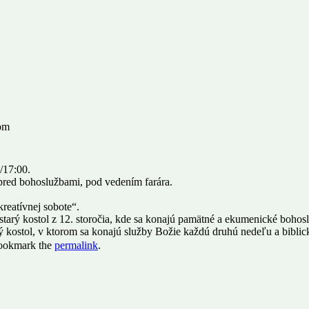
om
/17:00.
pred bohoslužbami, pod vedením farára.
kreatívnej sobote“.
tarý kostol z 12. storočia, kde sa konajú pamätné a ekumenické bohos
kostol, v ktorom sa konajú služby Božie každú druhú nedeľu a biblick
ookmark the
permalink
.