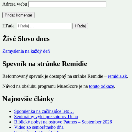
Adresa webu
Hľadaj
Živé Slovo dnes
Zamyslenia na každý deň
Spevník na stránke Remidie
Reformovaný spevník je dostupný na stránke Remidie –
remidia.sk
.
Návod na obsluhu programu MuseScore je na
tomto odkaze
.
Najnovšie články
Spomienka na začínajúce leto…
Seniorátny výlet pre sniorov Ucho
Biblický pobyt na ostrove Patmos – September 2026
Video zo seniorátneho dňa