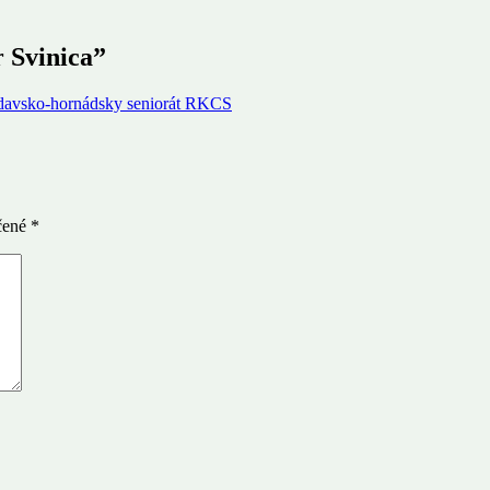
 Svinica
”
davsko-hornádsky seniorát RKCS
čené
*