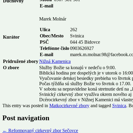
Duchovný
E-mail
Marek Molnár
Ulica
262
Obec/Mesto
Svinica
Kurátor
PSČ
044 45 Bidovce
Telefónne číslo
0903626927
E-mail
marek.m.molnar.98@facebook.c
Pridružené zbory
Nižná Kamenica
O zbore
Služby Božie sa konajú v nedeľu o 9:00.
Biblická hodina pre dospelých je v utorok o 16:00
Vyučovanie detskej besiedky prebieha vo štvrtok 
Počas týždňa sú služby Božie vo štvrtok o 17.00.
V sobotu sa nepravidelne koná stretnutie detí na „
Svinický cirkevný zbor využíva okrem nového aj s
Dcérocirkevný zbor v Nižnej Kamenici má vlastný 
This entry was posted in
Matkocirkevné zbory
and tagged
Svinica
. B
Post navigation
←
Reformovaný cirkevný zbor Sečovce