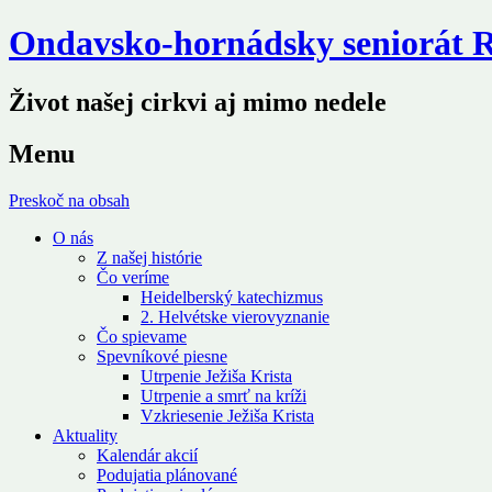
Ondavsko-hornádsky seniorát
Život našej cirkvi aj mimo nedele
Menu
Preskoč na obsah
O nás
Z našej histórie
Čo veríme
Heidelberský katechizmus
2. Helvétske vierovyznanie
Čo spievame
Spevníkové piesne
Utrpenie Ježiša Krista
Utrpenie a smrť na kríži
Vzkriesenie Ježiša Krista
Aktuality
Kalendár akcií
Podujatia plánované