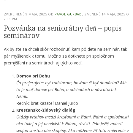
ZVEREJNENÉ
9 MÁJA, 2025
OD
PAVOL GURBAĽ
, ZMENENÉ 14 MÁJA, 2025 O
2:03 PM
Pozvánka na seniorátny deň – popis
seminárov
Ak by ste sa chceli skôr rozhodnúť, kam pôjdete na seminár, tak
pár myšlienok k tomu. Možno sa dotknete pri spoločnom
premýšľaní na seminároch aj týchto vecí…
Domov pri Bohu
Čo preferujete: byť cudzincom, hosťom či byť domácim? Aké
to je mať domov pri Bohu, o odchodoch a návratoch k
Nemu.
Rečník: brat kazateľ Daniel Jurčo
Kresťansko-židovský dialóg
Otázky vzťahov medzi kresťanmi a židmi, židmi a spoločnosti
ako takej a jej nenávisti k židom, závisti. Pán Ježiš zmieril
svojou smrťou obe skupiny. Ako môžeme žiť toto zmierenie v