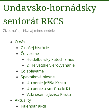
Ondavsko-hornádsky
seniorát RKCS
Život našej cirkvi aj mimo nedele
Menu
Preskoč na obsah
O nás
Z našej histórie
Čo veríme
Heidelberský katechizmus
2. Helvétske vierovyznanie
Čo spievame
Spevníkové piesne
Utrpenie Ježiša Krista
Utrpenie a smrť na kríži
Vzkriesenie Ježiša Krista
Aktuality
Kalendár akcií