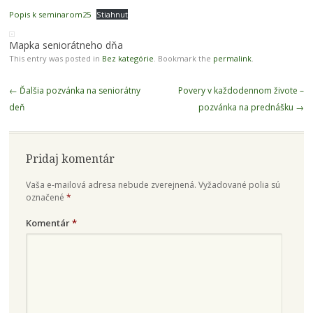
Popis k seminarom25
Stiahnuť
Mapka seniorátneho dňa
This entry was posted in
Bez kategórie
. Bookmark the
permalink
.
Post navigation
←
Ďalšia pozvánka na seniorátny
Povery v každodennom živote –
deň
pozvánka na prednášku
→
Pridaj komentár
Vaša e-mailová adresa nebude zverejnená.
Vyžadované polia sú
označené
*
Komentár
*