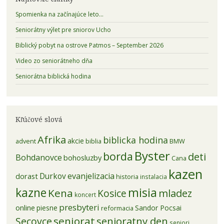
Spomienka na začínajúce leto…
Seniorátny výlet pre sniorov Ucho
Biblický pobyt na ostrove Patmos – September 2026
Video zo seniorátneho dňa
Seniorátna biblická hodina
Kľúčové slová
Afrika
biblicka hodina
akcie
advent
biblia
BMW
Byster
borda
deti
Bohdanovce
bohosluzby
Cana
kazen
evanjelizacia
dorast
Durkov
historia
instalacia
kazne
misia
Kena
mladez
Kosice
koncert
presbyteri
online
piesne
Sandor Pocsai
reformacia
seniorat
senioratny den
Secovce
seniori