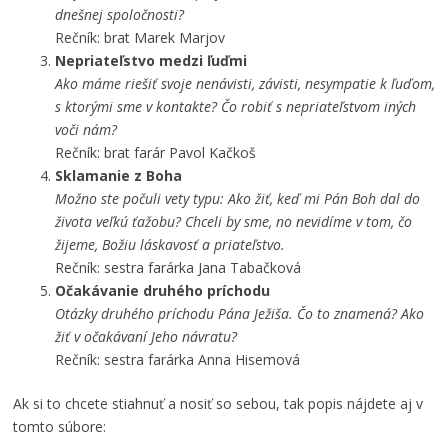
dnešnej spoločnosti?
Rečník: brat Marek Marjov
Nepriateľstvo medzi ľuďmi
Ako máme riešiť svoje nenávisti, závisti, nesympatie k ľuďom,
s ktorými sme v kontakte? Čo robiť s nepriateľstvom iných
voči nám?
Rečník: brat farár Pavol Kačkoš
Sklamanie z Boha
Možno ste počuli vety typu: Ako žiť, keď mi Pán Boh dal do
života veľkú ťažobu? Chceli by sme, no nevidíme v tom, čo
žijeme, Božiu láskavosť a priateľstvo.
Rečník: sestra farárka Jana Tabačková
Očakávanie druhého príchodu
Otázky druhého príchodu Pána Ježiša. Čo to znamená? Ako
žiť v očakávaní Jeho návratu?
Rečník: sestra farárka Anna Hisemová
Ak si to chcete stiahnuť a nosiť so sebou, tak popis nájdete aj v
tomto súbore: