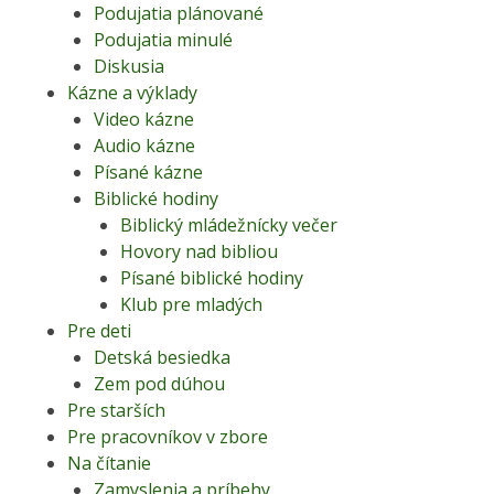
Podujatia plánované
Podujatia minulé
Diskusia
Kázne a výklady
Video kázne
Audio kázne
Písané kázne
Biblické hodiny
Biblický mládežnícky večer
Hovory nad bibliou
Písané biblické hodiny
Klub pre mladých
Pre deti
Detská besiedka
Zem pod dúhou
Pre starších
Pre pracovníkov v zbore
Na čítanie
Zamyslenia a príbehy