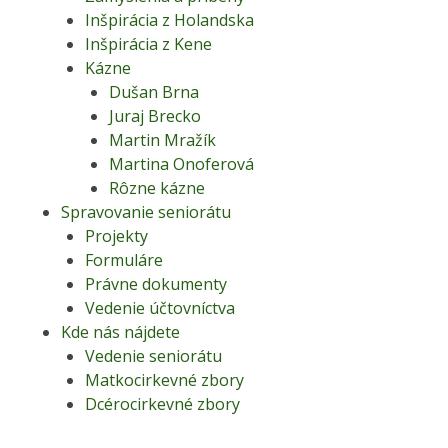
Inšpirácia z Holandska
Inšpirácia z Kene
Kázne
Dušan Brna
Juraj Brecko
Martin Mražík
Martina Onoferová
Rôzne kázne
Spravovanie seniorátu
Projekty
Formuláre
Právne dokumenty
Vedenie účtovníctva
Kde nás nájdete
Vedenie seniorátu
Matkocirkevné zbory
Dcérocirkevné zbory