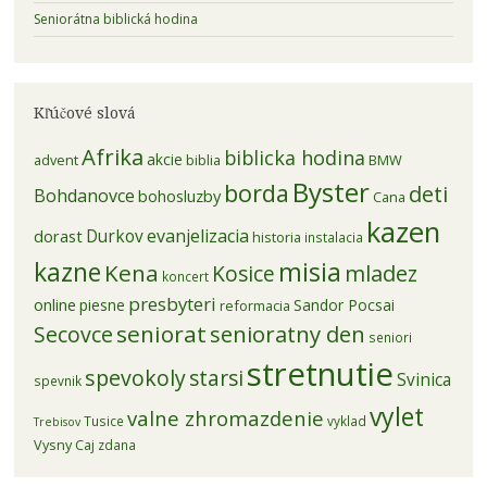
Seniorátna biblická hodina
Kľúčové slová
Afrika
biblicka hodina
akcie
advent
biblia
BMW
Byster
borda
deti
Bohdanovce
bohosluzby
Cana
kazen
evanjelizacia
dorast
Durkov
historia
instalacia
kazne
misia
Kena
mladez
Kosice
koncert
presbyteri
online
piesne
Sandor Pocsai
reformacia
seniorat
senioratny den
Secovce
seniori
stretnutie
spevokoly
starsi
Svinica
spevnik
vylet
valne zhromazdenie
Tusice
vyklad
Trebisov
Vysny Caj
zdana