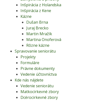
Inšpirácia z Holandska
Inšpirácia z Kene
Kázne
Dušan Brna
Juraj Brecko
Martin Mražík
Martina Onoferová
Rôzne kázne
Spravovanie seniorátu
Projekty
Formuláre
Právne dokumenty
Vedenie účtovníctva
Kde nás nájdete
Vedenie seniorátu
Matkocirkevné zbory
Dcérocirkevné zbory