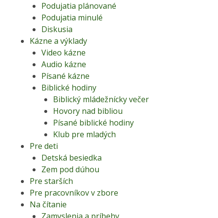
Podujatia plánované
Podujatia minulé
Diskusia
Kázne a výklady
Video kázne
Audio kázne
Písané kázne
Biblické hodiny
Biblický mládežnícky večer
Hovory nad bibliou
Písané biblické hodiny
Klub pre mladých
Pre deti
Detská besiedka
Zem pod dúhou
Pre starších
Pre pracovníkov v zbore
Na čítanie
Zamyslenia a príbehy